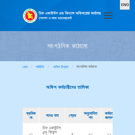
সাংগঠনিক কাঠামো
সাংগঠনিক কাঠামো
হোম
পরিচিতি
অফিস বিন্যাস
অফিস কর্মচারীদের তালিকা
ক্রমিক
অনুমোদিত
কর্মরত
পদের নাম
গ্রেড
নং
পদ
জনবল
চিফ একাউন্টস
এন্ড ফিনান্স
০১
৪
০১
০১