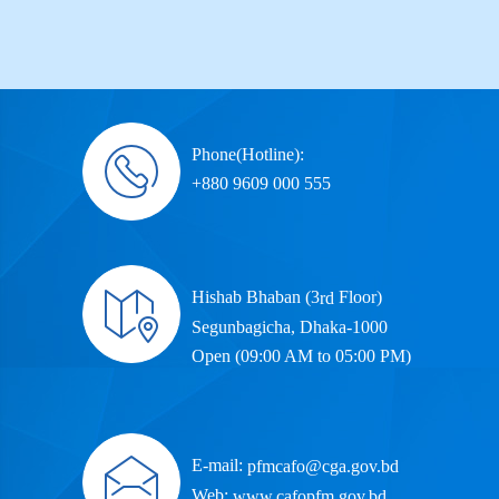
Phone(Hotline):
+880 9609 000 555
Hishab Bhaban (3
Floor)
rd
Segunbagicha, Dhaka-1000
Open (09:00 AM to 05:00 PM)
E-mail:
pfmcafo@cga.gov.bd
Web:
www.cafopfm.gov.bd