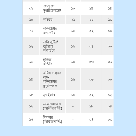
এসএএস
০৯
১০
১৪
১৪
সুপারিটেনডেন্ট
১০
অডিটর
১১
২০
১৩
কম্পিউটার
১১
১৩
০২
০০
অপারেটর
ডাটা এন্ট্রি/
১২
কন্ট্রোল
১৬
০৪
০০
অপারেটর
জুনিয়র
১৩
১৬
৪৩
০১
অডিটর
অফিস সহায়ক
কাম-
১৪
১৬
০৬
০০
কম্পিউটার
মুদ্রাক্ষরিক
১৫
ড্রাইভার
১৬
০২
০২
এমএলএসএস
১৬
-
১৮
০৪
(আউটসোর্সিং)
ক্লিনার
১৭
-
০৪
০৩
(আউটসোর্সিং)