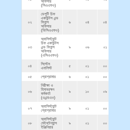
অফিসার
(সিএএফও)
ডেপুটি চিফ
একাউন্টস এন্ড
০২
ফিনান্স
৬
০৪
০৪
অফিসার
(ডিসিএএফও)
অ্যাসিস্ট্যান্ট
চিফ একাউন্টস
০৩
এন্ড ফিনান্স
৯
০৬
০১
অফিসার
(এসিএএফও)
সিস্টেম
০৪
৫
০১
০০
এনালিস্ট
০৫
প্রোগ্রামার
৬
০১
০০
নিরীক্ষা ও
হিসাবরক্ষন
০৬
৯
১০
০৯
কর্মকর্তা
(এএন্ডএও)
অ্যাসিস্ট্যান্ট
০৭
৯
০১
০০
প্রোগ্রামার
অ্যাসিস্ট্যান্ট
০৮
মেইনটেন্যান্স
৯
০১
০০
ইঞ্জিনিয়ার